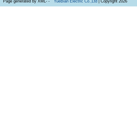
Page generated by XML- -
YueBian Electric Co.,Ltd
| Copyright 2026