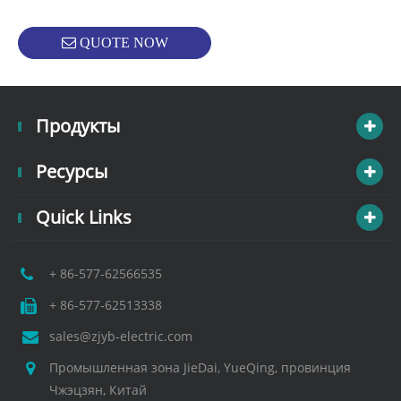
QUOTE NOW
Продукты
Ресурсы
Quick Links
+ 86-577-62566535
+ 86-577-62513338
sales@zjyb-electric.com
Промышленная зона JieDai, YueQing, провинция
Чжэцзян, Китай