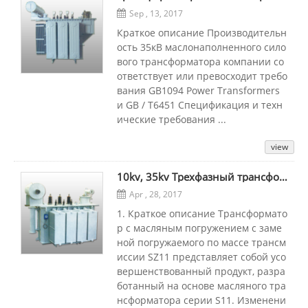
Sep , 13, 2017
Краткое описание Производительн
ость 35кВ маслонаполненного сило
вого трансформатора компании со
ответствует или превосходит требо
вания GB1094 Power Transformers
и GB / T6451 Спецификация и техн
ические требования ...
view
10kv, 35kv Трехфазный трансформатор перекачиваемой нагрузки
Apr , 28, 2017
1. Краткое описание Трансформато
р с масляным погружением с заме
ной погружаемого по массе трансм
иссии SZ11 представляет собой усо
вершенствованный продукт, разра
ботанный на основе масляного тра
нсформатора серии S11. Изменени