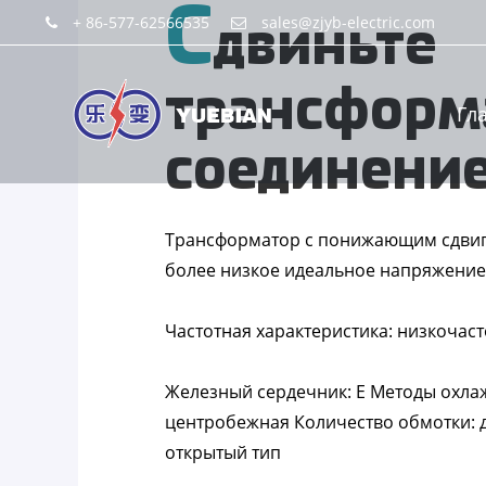
С
+ 86-577-62566535
sales@zjyb-electric.com
двиньте
трансформ
Гл
соединени
Трансформатор с понижающим сдвиг
более низкое идеальное напряжение
Частотная характеристика: низкочас
Железный сердечник: E Методы охлаж
центробежная Количество обмотки: 
открытый тип