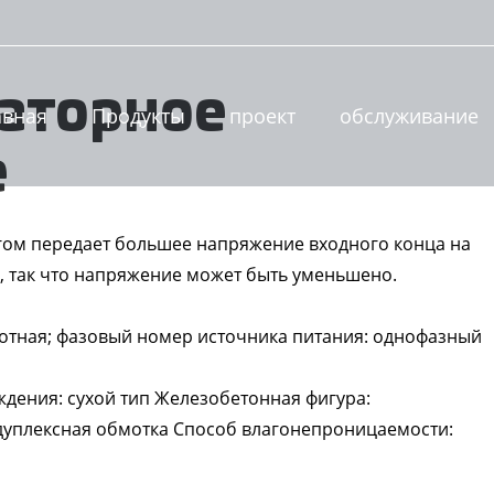
аторное
авная
Продукты
проект
обслуживание
е
ом передает большее напряжение входного конца на
, так что напряжение может быть уменьшено.
тотная; фазовый номер источника питания: однофазный
дения: сухой тип Железобетонная фигура:
дуплексная обмотка Способ влагонепроницаемости: