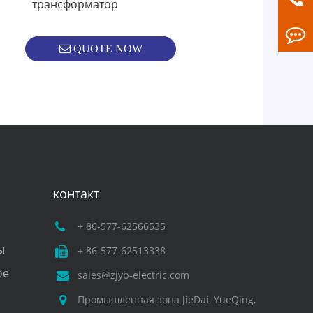
трансформатор
QUOTE NOW
контакт
+ 86-577-62566535
ы
+ 86-577-62513338
ое
sales@zjyb-electric.com
Промышленная зона JieDai, YueQing,