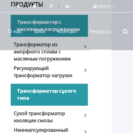
ПРОДУКТЫ
Global
Трансформатор с
масляным погружением
О нас
Блог
контакт
Ресурсы
Трансформатор из
аморфного сплава с
масляным погружением
Регулирующий
трансформатор нагрузки
Трансформатор сухого
типа
Сухой трансформатор
изоляции смолы
Неинкапсулированный