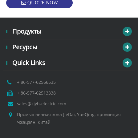
QUOTE NOW
Продукты
Ресурсы
Quick Links
+ 86-577-62566535
+ 86-577-62513338
sales@zjyb-electric.com
Промышленная зона JieDai, YueQing, провинция
Чжэцзян, Китай