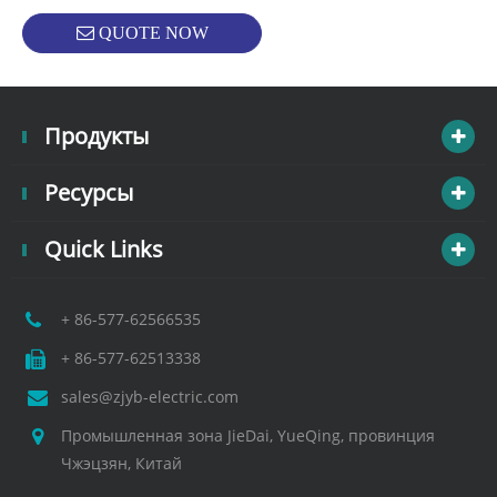
QUOTE NOW
Продукты
Ресурсы
Quick Links
+ 86-577-62566535
+ 86-577-62513338
sales@zjyb-electric.com
Промышленная зона JieDai, YueQing, провинция
Чжэцзян, Китай