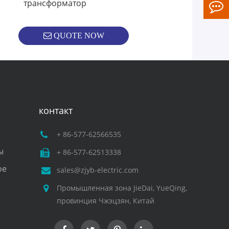
трансформатор
QUOTE NOW
контакт
+ 86-577-62566535
ы
+ 86-577-62513338
ое
sales@zjyb-electric.com
Промышленная зона JieDai, YueQing,
провинция Чжэцзян, Китай