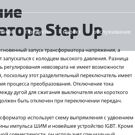
ние
тора Step Up
авная
Продукты
проект
обслуживание
мгновенный запуск трансформатора напряжения, а
запускаться с колодцем высокого давления. Разница
ль регулирования невозврата не имеет возможности
и, поскольку этот разделительный переключатель имеет
мя процесса преобразования. Отключение тока
 между дугой для сжигания выключателя или короткого
должен быть отключен при переключении передач.
форматор использует схему выпрямления с удвоением
ины импульса ШИМ и новейшее устройство IGBT. Кроме
тной совместимости, он использует специальный