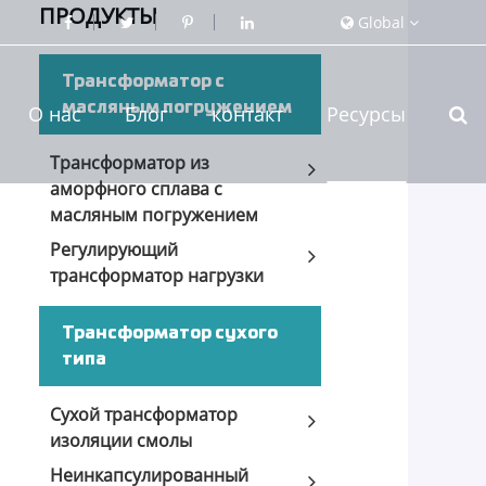
ПРОДУКТЫ
Global
Трансформатор с
масляным погружением
О нас
Блог
контакт
Ресурсы
Трансформатор из
аморфного сплава с
масляным погружением
Регулирующий
трансформатор нагрузки
Трансформатор сухого
типа
Сухой трансформатор
изоляции смолы
Неинкапсулированный