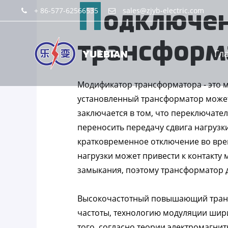
П
+ 86-577-62566535
sales@zjyb-electric.com
одключе
трансформа
Гл
Модификатор трансформатора - это 
установленный трансформатор может 
заключается в том, что переключате
переносить передачу сдвига нагрузк
кратковременное отключение во вре
нагрузки может привести к контакту
замыкания, поэтому трансформатор 
Высокочастотный повышающий транс
частоты, технологию модуляции шир
того, согласно теории электромагни